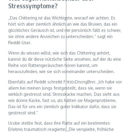
Stresssymptome?
„Das Chittering ist das Wichtigste, worauf wir achten. Es
hört sich aber ziemlich ähnlich an wie das Bruxen, das ein
glückliches Geräusch ist, und mir persönlich fällt es schwer,
sie ohne andere Anzeichen zu unterscheiden.“ sagt ein
Reddit-User.
Wenn du wissen willst, wie sich das Chittering anhört,
kannst du dir diese nützliche Seite ansehen, auf der du eine
Reihe von Rattengeräuschen hören kannst, um
herauszufinden, wie sie sich voneinander unterscheiden.
Ebenfalls auf Reddit schreibt FntstcDncngBnn: „Ich habe vor
allem bei meinen Jungs festgestellt, dass sie, wenn sie
wirklich gestresst sind, Stresskacke machen. Das sieht aus
wie dünne Kacke, fast so, als hätten sie Magenprobleme.
Das ist für uns ein ziemlich guter Indikator dafür, dass sie
gestresst sind.“
Ucube stellte fest, dass ihre Ratte auf ein bestimmtes
Erlebnis traumatisch reagierte: „Die verspielte, fröhliche