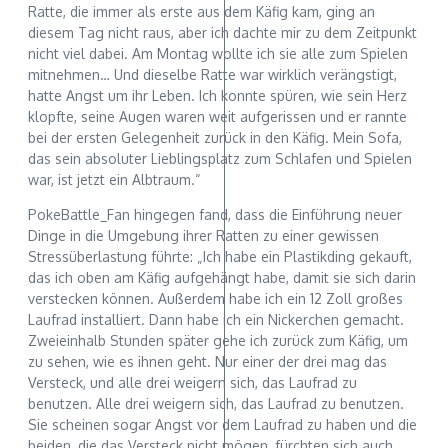
Ratte, die immer als erste aus dem Käfig kam, ging an
diesem Tag nicht raus, aber ich dachte mir zu dem Zeitpunkt
nicht viel dabei. Am Montag wollte ich sie alle zum Spielen
mitnehmen… Und dieselbe Ratte war wirklich verängstigt,
hatte Angst um ihr Leben. Ich konnte spüren, wie sein Herz
klopfte, seine Augen waren weit aufgerissen und er rannte
bei der ersten Gelegenheit zurück in den Käfig. Mein Sofa,
das sein absoluter Lieblingsplatz zum Schlafen und Spielen
war, ist jetzt ein Albtraum.“
PokeBattle_Fan hingegen fand, dass die Einführung neuer
Dinge in die Umgebung ihrer Ratten zu einer gewissen
Stressüberlastung führte: „Ich habe ein Plastikding gekauft,
das ich oben am Käfig aufgehängt habe, damit sie sich darin
verstecken können. Außerdem habe ich ein 12 Zoll großes
Laufrad installiert. Dann habe ich ein Nickerchen gemacht.
Zweieinhalb Stunden später gehe ich zurück zum Käfig, um
zu sehen, wie es ihnen geht. Nur einer der drei mag das
Versteck, und alle drei weigern sich, das Laufrad zu
benutzen. Alle drei weigern sich, das Laufrad zu benutzen.
Sie scheinen sogar Angst vor dem Laufrad zu haben und die
beiden, die das Versteck nicht mögen, fürchten sich auch