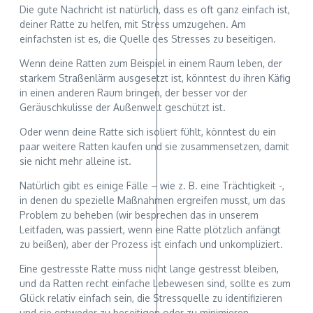
Die gute Nachricht ist natürlich, dass es oft ganz einfach ist,
deiner Ratte zu helfen, mit Stress umzugehen. Am
einfachsten ist es, die Quelle des Stresses zu beseitigen.
Wenn deine Ratten zum Beispiel in einem Raum leben, der
starkem Straßenlärm ausgesetzt ist, könntest du ihren Käfig
in einen anderen Raum bringen, der besser vor der
Geräuschkulisse der Außenwelt geschützt ist.
Oder wenn deine Ratte sich isoliert fühlt, könntest du ein
paar weitere Ratten kaufen und sie zusammensetzen, damit
sie nicht mehr alleine ist.
Natürlich gibt es einige Fälle – wie z. B. eine Trächtigkeit -,
in denen du spezielle Maßnahmen ergreifen musst, um das
Problem zu beheben (wir besprechen das in unserem
Leitfaden, was passiert, wenn eine Ratte plötzlich anfängt
zu beißen), aber der Prozess ist einfach und unkompliziert.
Eine gestresste Ratte muss nicht lange gestresst bleiben,
und da Ratten recht einfache Lebewesen sind, sollte es zum
Glück relativ einfach sein, die Stressquelle zu identifizieren
und sie entweder zu beseitigen oder zu minimieren.