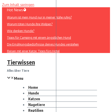
Zum Inhalt springen
Hot News
Warum ist mein Hund nur in meiner Nähe ruhig?
Warum töten Hunde ihre Welpen?
Wie denken Hunde?
Tipps für Camping mit einem ängstlichen Hund
Die Ernährungsbedürfnisse deines Hundes verstehen
Reisen mit einer Katze: Tipps fürs Hotel
Tierwissen
Alles über Tiere
Menu
Home
Hunde
Katzen
Nagetiere
Reptilien