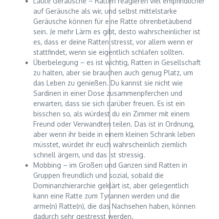
Laute Geräusche – Ratten reagieren viel empfindlicher
auf Geräusche als wir, und selbst mittelstarke
Geräusche können für eine Ratte ohrenbetäubend
sein. Je mehr Lärm es gibt, desto wahrscheinlicher ist
es, dass er deine Ratten stresst, vor allem wenn er
stattfindet, wenn sie eigentlich schlafen sollten.
Überbelegung – es ist wichtig, Ratten in Gesellschaft
zu halten, aber sie brauchen auch genug Platz, um
das Leben zu genießen. Du kannst sie nicht wie
Sardinen in einer Dose zusammenpferchen und
erwarten, dass sie sich darüber freuen. Es ist ein
bisschen so, als würdest du ein Zimmer mit einem
Freund oder Verwandten teilen. Das ist in Ordnung,
aber wenn ihr beide in einem kleinen Schrank leben
müsstet, würdet ihr euch wahrscheinlich ziemlich
schnell ärgern, und das ist stressig.
Mobbing – im Großen und Ganzen sind Ratten in
Gruppen freundlich und sozial, sobald die
Dominanzhierarchie geklärt ist, aber gelegentlich
kann eine Ratte zum Tyrannen werden und die
arme(n) Ratte(n), die das Nachsehen haben, können
dadurch sehr gestresst werden.