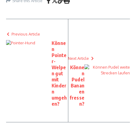
Share this Article
Previous Article
Könne
n
Pointe
Next Article
r-
Welpe
Könne
n gut
n
mit
Pudel
Kinder
Banan
n
en
umgeh
fresse
en?
n?