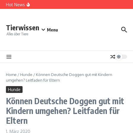
Zum Inhalt springen
Tipps für Camping mit einem ängstlichen Hund
Hot News
Die Ernährungsbedürfnisse deines Hundes verstehen
Reisen mit einer Katze: Tipps fürs Hotel
Tierwissen
Menu
Alles über Tiere
Home
/
Hunde
/
Können Deutsche Doggen gut mit Kindern
umgehen? Leitfaden für Eltern
Hunde
Können Deutsche Doggen gut mit
Kindern umgehen? Leitfaden für
Eltern
1. März 2020