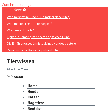
Zum Inhalt springen
Hot News
Warum ist mein Hund nur in meiner Nähe ruhig?
Warum töten Hunde ihre Welpen?
Wie denken Hunde?
Tipps für Camping mit einem ängstlichen Hund
Die Ernährungsbedürfnisse deines Hundes verstehen
Reisen mit einer Katze: Tipps fürs Hotel
Tierwissen
Alles über Tiere
Menu
Home
Hunde
Katzen
Nagetiere
Reptilien