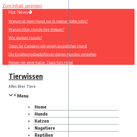
Zum Inhalt springen
Hot News
Warum ist mein Hund nur in meiner Nähe ruhig?
Warum töten Hunde ihre Welpen?
Wie denken Hunde?
Tipps für Camping mit einem ängstlichen Hund
Die Ernährungsbedürfnisse deines Hundes verstehen
Reisen mit einer Katze: Tipps fürs Hotel
Tierwissen
Alles über Tiere
Menu
Home
Hunde
Katzen
Nagetiere
Reptilien