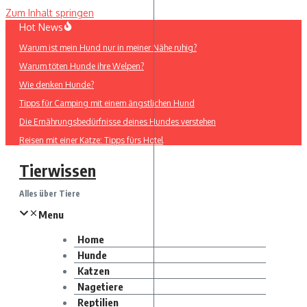
Zum Inhalt springen
Hot News
Warum ist mein Hund nur in meiner Nähe ruhig?
Warum töten Hunde ihre Welpen?
Wie denken Hunde?
Tipps für Camping mit einem ängstlichen Hund
Die Ernährungsbedürfnisse deines Hundes verstehen
Reisen mit einer Katze: Tipps fürs Hotel
Tierwissen
Alles über Tiere
Menu
Home
Hunde
Katzen
Nagetiere
Reptilien