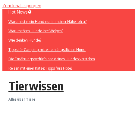
Zum Inhalt springen
Hot News
Warum ist mein Hund nur in meiner Nähe ruhig?
Warum töten Hunde ihre Welpen?
Wie denken Hunde?
Tipps für Camping mit einem ängstlichen Hund
Die Ernährungsbedürfnisse deines Hundes verstehen
Reisen mit einer Katze: Tipps fürs Hotel
Tierwissen
Alles über Tiere