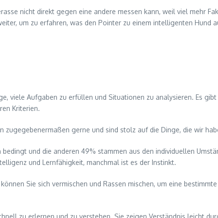
erasse nicht direkt gegen eine andere messen kann, weil viel mehr Fak
 weiter, um zu erfahren, was den Pointer zu einem intelligenten Hund
e, viele Aufgaben zu erfüllen und Situationen zu analysieren. Es gibt 
en Kriterien.
n zugegebenermaßen gerne und sind stolz auf die Dinge, die wir haben
isch bedingt und die anderen 49% stammen aus den individuellen Ums
lligenz und Lernfähigkeit, manchmal ist es der Instinkt.
nen Sie sich vermischen und Rassen mischen, um eine bestimmte Art 
chnell zu erlernen und zu verstehen. Sie zeigen Verständnis leicht d