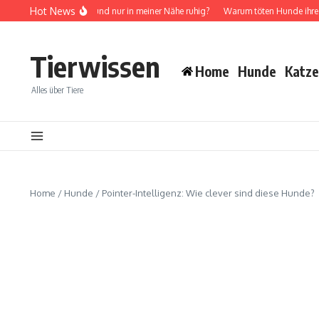
Zum Inhalt springen
Hot News
Warum ist mein Hund nur in meiner Nähe ruhig?
Warum töten Hunde ihre Wel
Tierwissen
Home
Hunde
Katz
Alles über Tiere
Home
/
Hunde
/
Pointer-Intelligenz: Wie clever sind diese Hunde?