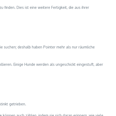
finden. Dies ist eine weitere Fertigkeit, die aus ihrer
sie suchen; deshalb haben Pointer mehr als nur räumliche
llieren. Einige Hunde werden als ungeschickt eingestuft, aber
tinkt getrieben.
 können auch zählen, indem sie sich daran erinnern, wie viele