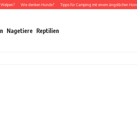
pen?
Wie denken Hunde?
Tipps für Camping mit einem ängstlichen Hund
en
Nagetiere
Reptilien