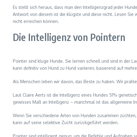
Es stellt sich heraus, dass man den Intelligenzgrad jeder Hund
Antwort von diesem ist die klügste und diese nicht. Lesen Sie
nicht erreichen können.
Die Intelligenz von Pointern
Pointer sind kluge Hunde. Sie lernen schnell und sind in der Lag
kann definitiv von Hund zu Hund variieren, basierend auf mehrer
Als Menschen leben wir davon, das Beste zu haben. Wir prahle
Laut Claire Aerts ist die Intelligenz eines Hundes 51% genet
gewisses Maß an Intelligenz – manchmal ist das allgemeine Inte
Wenn Sie verschiedene Arten von Hunden zusammen züchten, kön
kann auf seine selektive Zucht zurückgeführt werden.
Pointer sind intelligent genug, um die Befehle und Aufgaben s