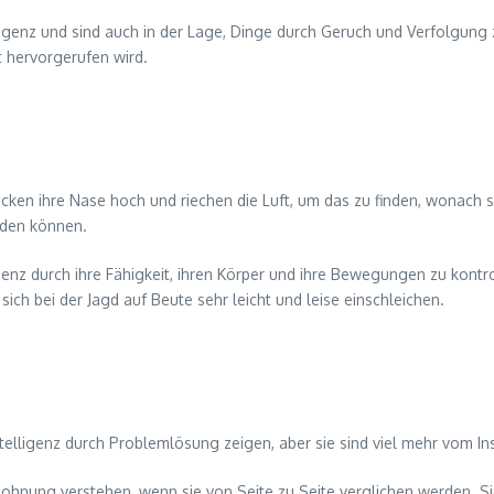
igenz und sind auch in der Lage, Dinge durch Geruch und Verfolgung zu 
t hervorgerufen wird.
ecken ihre Nase hoch und riechen die Luft, um das zu finden, wonach 
inden können.
genz durch ihre Fähigkeit, ihren Körper und ihre Bewegungen zu kontro
ich bei der Jagd auf Beute sehr leicht und leise einschleichen.
lligenz durch Problemlösung zeigen, aber sie sind viel mehr vom Ins
ohnung verstehen, wenn sie von Seite zu Seite verglichen werden. Sie