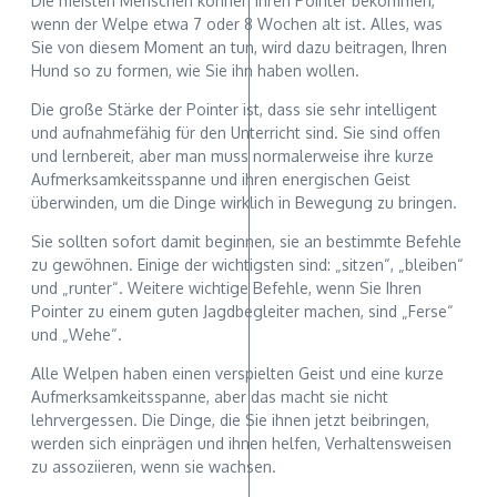
Die meisten Menschen können ihren Pointer bekommen,
wenn der Welpe etwa 7 oder 8 Wochen alt ist. Alles, was
Sie von diesem Moment an tun, wird dazu beitragen, Ihren
Hund so zu formen, wie Sie ihn haben wollen.
Die große Stärke der Pointer ist, dass sie sehr intelligent
und aufnahmefähig für den Unterricht sind. Sie sind offen
und lernbereit, aber man muss normalerweise ihre kurze
Aufmerksamkeitsspanne und ihren energischen Geist
überwinden, um die Dinge wirklich in Bewegung zu bringen.
Sie sollten sofort damit beginnen, sie an bestimmte Befehle
zu gewöhnen. Einige der wichtigsten sind: „sitzen“, „bleiben“
und „runter“. Weitere wichtige Befehle, wenn Sie Ihren
Pointer zu einem guten Jagdbegleiter machen, sind „Ferse“
und „Wehe“.
Alle Welpen haben einen verspielten Geist und eine kurze
Aufmerksamkeitsspanne, aber das macht sie nicht
lehrvergessen. Die Dinge, die Sie ihnen jetzt beibringen,
werden sich einprägen und ihnen helfen, Verhaltensweisen
zu assoziieren, wenn sie wachsen.