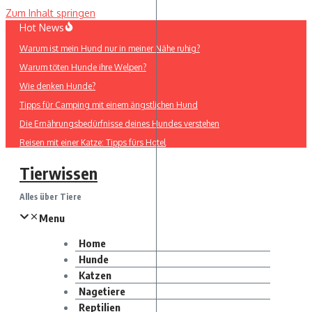
Zum Inhalt springen
Hot News
Warum ist mein Hund nur in meiner Nähe ruhig?
Warum töten Hunde ihre Welpen?
Wie denken Hunde?
Tipps für Camping mit einem ängstlichen Hund
Die Ernährungsbedürfnisse deines Hundes verstehen
Reisen mit einer Katze: Tipps fürs Hotel
Tierwissen
Alles über Tiere
Menu
Home
Hunde
Katzen
Nagetiere
Reptilien