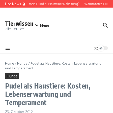
Zum Inhalt springen
Hot News
Warum ist mein Hund nur in meiner Nähe ruhig?
Warum töten Hunde ih
Tierwissen
Menu
Alles über Tiere
Home
/
Hunde
/
Pudel als Haustiere: Kosten, Lebenserwartung
und Temperament
Hunde
Pudel als Haustiere: Kosten,
Lebenserwartung und
Temperament
23. Oktober 2019