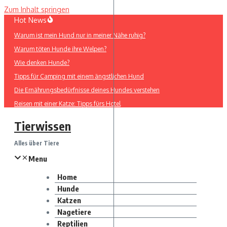
Zum Inhalt springen
Hot News
Warum ist mein Hund nur in meiner Nähe ruhig?
Warum töten Hunde ihre Welpen?
Wie denken Hunde?
Tipps für Camping mit einem ängstlichen Hund
Die Ernährungsbedürfnisse deines Hundes verstehen
Reisen mit einer Katze: Tipps fürs Hotel
Tierwissen
Alles über Tiere
Menu
Home
Hunde
Katzen
Nagetiere
Reptilien