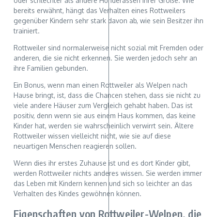
oder schlechter als andere Hunderassen ihrer Größe. Wie
bereits erwähnt, hängt das Verhalten eines Rottweilers
gegenüber Kindern sehr stark davon ab, wie sein Besitzer ihn
trainiert.
Rottweiler sind normalerweise nicht sozial mit Fremden oder
anderen, die sie nicht erkennen. Sie werden jedoch sehr an
ihre Familien gebunden.
Ein Bonus, wenn man einen Rottweiler als Welpen nach
Hause bringt, ist, dass die Chancen stehen, dass sie nicht zu
viele andere Häuser zum Vergleich gehabt haben. Das ist
positiv, denn wenn sie aus einem Haus kommen, das keine
Kinder hat, werden sie wahrscheinlich verwirrt sein. Ältere
Rottweiler wissen vielleicht nicht, wie sie auf diese
neuartigen Menschen reagieren sollen.
Wenn dies ihr erstes Zuhause ist und es dort Kinder gibt,
werden Rottweiler nichts anderes wissen. Sie werden immer
das Leben mit Kindern kennen und sich so leichter an das
Verhalten des Kindes gewöhnen können.
Eigenschaften von Rottweiler-Welpen, die