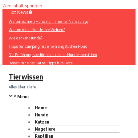
Zum Inhalt springen
Hot News
Warum ist mein Hund nur in meiner Nähe ruhig?
Warum töten Hunde ihre Welpen?
Wie denken Hunde?
Tipps für Camping mit einem ängstlichen Hund
Die Ernährungsbedürfnisse deines Hundes verstehen
Reisen mit einer Katze: Tipps fürs Hotel
Tierwissen
Alles über Tiere
Menu
Home
Hunde
Katzen
Nagetiere
Reptilien