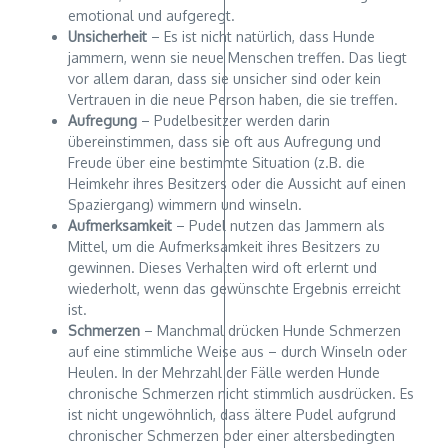
emotional und aufgeregt.
Unsicherheit
– Es ist nicht natürlich, dass Hunde
jammern, wenn sie neue Menschen treffen. Das liegt
vor allem daran, dass sie unsicher sind oder kein
Vertrauen in die neue Person haben, die sie treffen.
Aufregung
– Pudelbesitzer werden darin
übereinstimmen, dass sie oft aus Aufregung und
Freude über eine bestimmte Situation (z.B. die
Heimkehr ihres Besitzers oder die Aussicht auf einen
Spaziergang) wimmern und winseln.
Aufmerksamkeit
– Pudel nutzen das Jammern als
Mittel, um die Aufmerksamkeit ihres Besitzers zu
gewinnen. Dieses Verhalten wird oft erlernt und
wiederholt, wenn das gewünschte Ergebnis erreicht
ist.
Schmerzen
– Manchmal drücken Hunde Schmerzen
auf eine stimmliche Weise aus – durch Winseln oder
Heulen. In der Mehrzahl der Fälle werden Hunde
chronische Schmerzen nicht stimmlich ausdrücken. Es
ist nicht ungewöhnlich, dass ältere Pudel aufgrund
chronischer Schmerzen oder einer altersbedingten