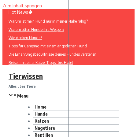
Zum Inhalt springen
Hot News
Warum ist mein Hund nur in meiner Nähe ruhig?
Warum töten Hunde ihre Welpen?
Wie denken Hunde?
Tipps für Camping mit einem ängstlichen Hund
Die Ernährungsbedürfnisse deines Hundes verstehen
Reisen mit einer Katze: Tipps fürs Hotel
Tierwissen
Alles über Tiere
Menu
Home
Hunde
Katzen
Nagetiere
Reptilien