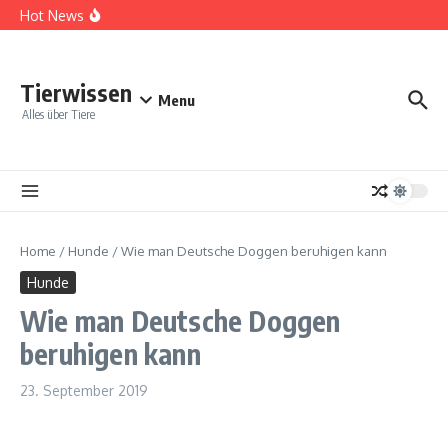
Zum Inhalt springen
Tipps für Camping mit einem ängstlichen Hund
Hot News
Die Ernährungsbedürfnisse deines Hundes verstehen
Reisen mit einer Katze: Tipps fürs Hotel
Tierwissen
Menu
Alles über Tiere
Home
/
Hunde
/
Wie man Deutsche Doggen beruhigen kann
Hunde
Wie man Deutsche Doggen
beruhigen kann
23. September 2019