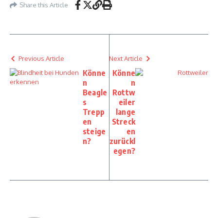
Share this Article
Previous Article
Next Article
Könne
Könne
n
n
Beagle
Rottw
s
eiler
Trepp
lange
en
Streck
steige
en
n?
zurückl
egen?