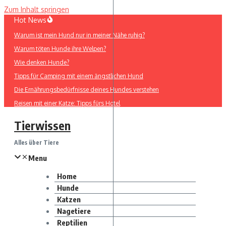
Zum Inhalt springen
Hot News
Warum ist mein Hund nur in meiner Nähe ruhig?
Warum töten Hunde ihre Welpen?
Wie denken Hunde?
Tipps für Camping mit einem ängstlichen Hund
Die Ernährungsbedürfnisse deines Hundes verstehen
Reisen mit einer Katze: Tipps fürs Hotel
Tierwissen
Alles über Tiere
Menu
Home
Hunde
Katzen
Nagetiere
Reptilien