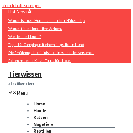
Zum Inhalt springen
Hot News
Warum ist mein Hund nur in meiner Nähe ruhig?
Warum töten Hunde ihre Welpen?
Wie denken Hunde?
Tipps für Camping mit einem ängstlichen Hund
Die Ernährungsbedürfnisse deines Hundes verstehen
Reisen mit einer Katze: Tipps fürs Hotel
Tierwissen
Alles über Tiere
Menu
Home
Hunde
Katzen
Nagetiere
Reptilien