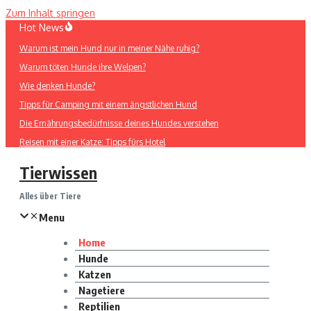
Zum Inhalt springen
Hot News
Warum ist mein Hund nur in meiner Nähe ruhig?
Warum töten Hunde ihre Welpen?
Wie denken Hunde?
Tipps für Camping mit einem ängstlichen Hund
Die Ernährungsbedürfnisse deines Hundes verstehen
Reisen mit einer Katze: Tipps fürs Hotel
Tierwissen
Alles über Tiere
Menu
Home
Hunde
Katzen
Nagetiere
Reptilien